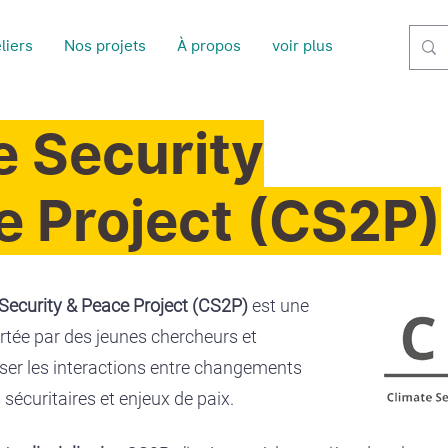
liers
Nos projets
À propos
voir plus
Fai
e
Security
e Project (CS2P)
Security & Peace Project (CS2P)
est une
ortée par des jeunes chercheurs et
yser les interactions entre changements
sécuritaires et enjeux de paix.